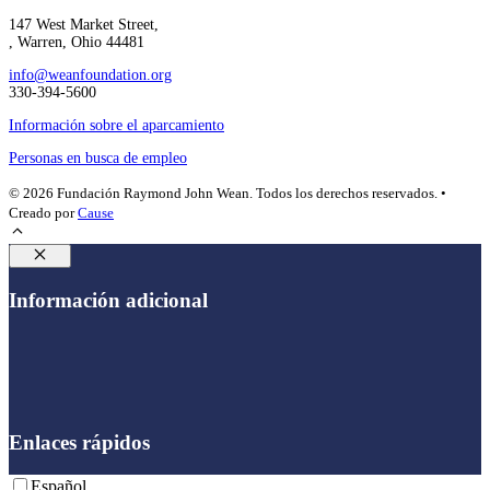
147 West Market Street,
, Warren, Ohio 44481
info@weanfoundation.org
330-394-5600
Información sobre el aparcamiento
Personas en busca de empleo
© 2026 Fundación Raymond John Wean. Todos los derechos reservados. •
Creado por
Cause
Cerrar
Información adicional
Enlaces rápidos
Español